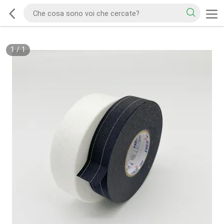
1
/
1