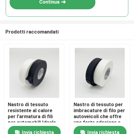
Continua
Prodotti raccomandati
Casa
Nastro di tessuto
Nastro di tessuto per
resistente al calore
imbracature di filo per
Prodotti
per l'armatura di fili
autoveicoli che offre
per automobili Ideale
una forte adesione e
per avvolgere e fissare
durabilità per
Invia richiesta
Invia richiesta
Video