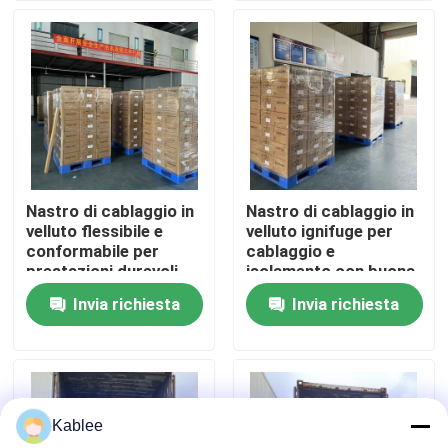
di conformità alle
forme del filo
Mostra VR
Chi siamo
Fatory Tour
Nastro di cablaggio in
Nastro di cablaggio in
velluto flessibile e
velluto ignifuge per
Controllo di qualità
conformabile per
cablaggio e
prestazioni durevoli
isolamento con buona
nell'industria
resistenza
Invia richiesta
Invia richiesta
Contattaci
automobilistica e
all'abrasione e ai
elettrica
prodotti chimici
Richiedere un preventivo
Kablee
Nastro per cablaggio automobilistico