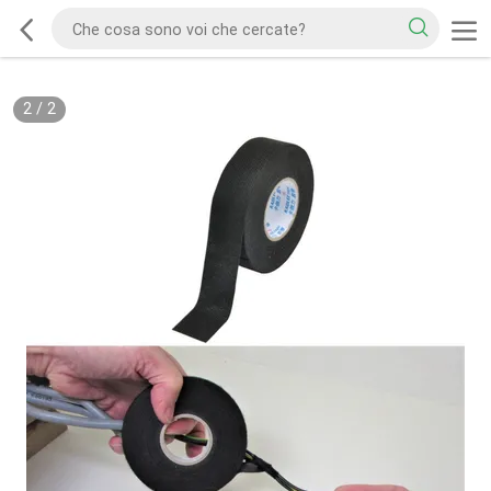
2
/
2