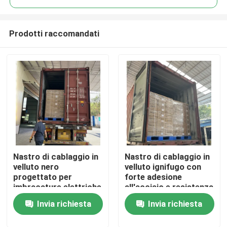
Prodotti raccomandati
Nastro di cablaggio in
Nastro di cablaggio in
Casa
velluto nero
velluto ignifugo con
progettato per
forte adesione
imbracature elettriche
all'acciaio e resistenza
Prodotti
offrendo
agli abrasivi chimici
Invia richiesta
Invia richiesta
ammortizzazione delle
per imbracature
vibrazioni e flessibilità
elettriche
Video